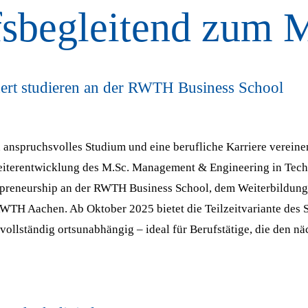
sbegleitend zum M
rt studieren an der RWTH Business School
n anspruchsvolles Studium und eine berufliche Karriere vereine
eiterentwicklung des M.Sc. Management & Engineering in Tech
preneurship an der RWTH Business School, dem Weiterbildungs
TH Aachen. Ab Oktober 2025 bietet die Teilzeitvariante des 
t vollständig ortsunabhängig – ideal für Berufstätige, die den nä