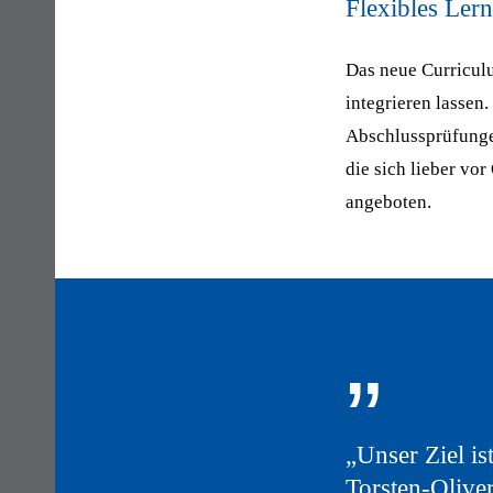
Flexibles Lern
Das neue Curriculu
integrieren lassen
Abschlussprüfungen
die sich lieber vo
angeboten.
„
„Unser Ziel is
Torsten-Olive