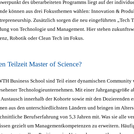
werpunkt des überarbeiteten Programms liegt auf der individue
ende können aus drei Fokusthemen wählen: Innovation & Produ
trepreneurship. Zusätzlich sorgen die neu eingeführten „Tech T
dung von Technologie und Management. Hier stehen zukunfts
genz, Robotik oder Clean Tech im Fokus.
en Teilzeit Master of Science?
WTH Business School sind Teil einer dynamischen Community 
gesehener Technologieunternehmen. Mit einer Jahrgangsgröße a
r Austausch innerhalb der Kohorte sowie mit den Dozierenden e
en aus den unterschiedlichsten Ländern und bringen im Alters
hnittliche Berufserfahrung von 5,3 Jahren mit. Was sie alle ver
issen gezielt um Managementkompetenzen zu erweitern. Häufig