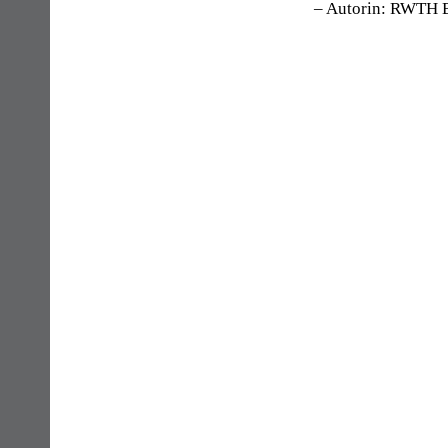
– Autorin: RWTH B
Navigation
überspringen