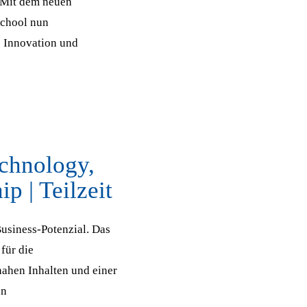
 Mit dem neuen
School nun
e Innovation und
chnology,
p | Teilzeit
usiness-Potenzial. Das
für die
nahen Inhalten und einer
en