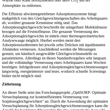
Wärme oder Kälte bereitzustellen oder aktiv CO
aus der
2
Atmosphäre zu entfernen.
Die Effizienz abwärmegetriebener Adsorptionssysteme hängt
maßgeblich von den Gleichgewichtseigenschaften des Arbeitspaares
ab, worüber genauste Kenntnisse nötig sind. Das
Adsorptionsgleichgewicht beschreibt die anlagerbare Molekülmasse
bezogen auf die Feststoffmasse. Die genauste Vermessung des
Adsorptionsgleichgewichts ist mittels einer thermogravimetrischen
Analysewaage möglich: Hierbei werden meist drei
Adsorptionsisothermen bei jeweils zehn Drücken mit äquidistanten
Abständen vermessen. Anschließend werden die Messungen
genutzt, um händisch ausgewählte Gleichgewichtsmodelle zu
parametrieren. Allerdings ist dieses Standardvorgehen sehr langsam
und die vollständige Vermessung eines Arbeitspaares kann Wochen
benötigen. Infolgedessen sind Adsorptionsgleichgewichtsmessungen
langwierig, energieintensiv und teuer, wodurch schnelle Screenings
bisher nicht möglich sind.
Zielsetzung
An dieser Stelle setzt das Forschungsprojekt „OptiSORP: Optimale
Versuchsplanung zur kosteneffizienten Vermessung von
Sorptionsgleichgewichten“ an: Durch die Anwendung der optimalen
Versuchsplanung für Adsorptionsgleichgewichtsmessungen kann die