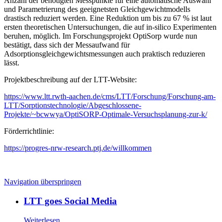
Anzahl der benötigten Messpunkte für eine automatische Auswahl
und Parametrierung des geeignetsten Gleichgewichtmodells
drastisch reduziert werden. Eine Reduktion um bis zu 67 % ist laut
ersten theoretischen Untersuchungen, die auf in-silico Experimenten
beruhen, möglich. Im Forschungsprojekt OptiSorp wurde nun
bestätigt, dass sich der Messaufwand für
Adsorptionsgleichgewichtsmessungen auch praktisch reduzieren
lässt.
Projektbeschreibung auf der LTT-Website:
https://www.ltt.rwth-aachen.de/cms/LTT/Forschung/Forschung-am-
LTT/Sorptionstechnologie/Abgeschlossene-
Projekte/~bcwwya/OptiSORP-Optimale-Versuchsplanung-zur-k/
Förderrichtlinie:
https://progres-nrw-research.ptj.de/willkommen
Navigation überspringen
LTT goes Social Media
Weiterlesen