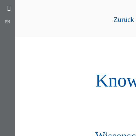
Zurück z
EN
Know
Wissensc