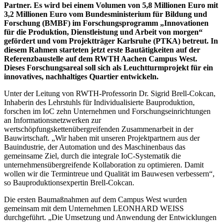
Partner. Es wird bei einem Volumen von 5,8 Millionen Euro mit
3,2 Millionen Euro vom Bundesministerium für Bildung und
Forschung (BMBF) im Forschungsprogramm „Innovationen
für die Produktion, Dienstleistung und Arbeit von morgen“
gefördert und vom Projektträger Karlsruhe (PTKA) betreut. In
diesem Rahmen starteten jetzt erste Bautätigkeiten auf der
Referenzbaustelle auf dem RWTH Aachen Campus West.
Dieses Forschungsareal soll sich als Leuchtturmprojekt für ein
innovatives, nachhaltiges Quartier entwickeln.
Unter der Leitung von RWTH-Professorin Dr. Sigrid Brell-Cokcan,
Inhaberin des Lehrstuhls für Individualisierte Bauproduktion,
forschen im IoC zehn Unternehmen und Forschungseinrichtungen
an Informationsnetzwerken zur
wertschöpfungskettenübergreifenden Zusammenarbeit in der
Bauwirtschaft. „Wir haben mit unseren Projektpartnern aus der
Bauindustrie, der Automation und des Maschinenbaus das
gemeinsame Ziel, durch die integrale IoC-Systematik die
unternehmensübergreifende Kollaboration zu optimieren. Damit
wollen wir die Termintreue und Qualität im Bauwesen verbessern“,
so Bauproduktionsexpertin Brell-Cokcan.
Die ersten Baumaßnahmen auf dem Campus West wurden
gemeinsam mit dem Unternehmen LEONHARD WEISS
durchgeführt. „Die Umsetzung und Anwendung der Entwicklungen