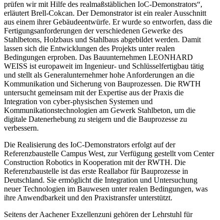
prüfen wir mit Hilfe des realmaßstäblichen IoC-Demonstrators“,
erläutert Brell-Cokcan. Der Demonstrator ist ein realer Ausschnitt
aus einem ihrer Gebäudeentwürfe. Er wurde so entworfen, dass die
Fertigungsanforderungen der verschiedenen Gewerke des
Stahlbetons, Holzbaus und Stahlbaus abgebildet werden. Damit
lassen sich die Entwicklungen des Projekts unter realen
Bedingungen erproben. Das Bauunternehmen LEONHARD
WEISS ist europaweit im Ingenieur- und Schlüsselfertigbau tätig
und stellt als Generalunternehmer hohe Anforderungen an die
Kommunikation und Sicherung von Bauprozessen. Die RWTH
untersucht gemeinsam mit der Expertise aus der Praxis die
Integration von cyber-physischen Systemen und
Kommunikationstechnologien am Gewerk Stahlbeton, um die
digitale Datenerhebung zu steigern und die Bauprozesse zu
verbessern.
Die Realisierung des IoC-Demonstrators erfolgt auf der
Referenzbaustelle Campus West, zur Verfügung gestellt vom Center
Construction Robotics in Kooperation mit der RWTH. Die
Referenzbaustelle ist das erste Reallabor für Bauprozesse in
Deutschland. Sie ermöglicht die Integration und Untersuchung
neuer Technologien im Bauwesen unter realen Bedingungen, was
ihre Anwendbarkeit und den Praxistransfer unterstützt.
Seitens der Aachener Exzellenzuni gehören der Lehrstuhl für