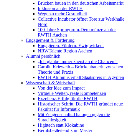
Brücken bauen in den deutschen Arbeitsmarkt
Inklusion an der RWTH
Wege zu mehr Gesundheit
Collective Incubator öffnet Tore zur Werkhalle
Nord
100 Jahre Springorum-Denkmünze an der
RWTH Aachen
Engagement & Förderung
Engagieren. Fördern. Ewig wirken.
NRWTalente Region Aachen
Alumni persönlich
„Ich glaube immer zuerst an die Chancen.“
Carolin Krieweth – Brückenbauerin zwischen
Theorie und Praxis
RWTH Alumnus erhält Staatspreis in Ägypten
Wissenschaft & Wirtschaft
Von der Idee zum Impact
Virtuelle Welten, reale Kompetenzen
Exzellenz-Erfolg für die RWTH
Historischer Schritt: Die RWTH gründet neue
Fakultät für Informatik
Mit Zeugenschafts-Dialogen gegen die
Sprachlosigkeit
Hightech statt Klokabine
Berufsbegleitend zum Master