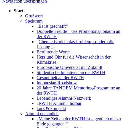
Navigation überspringen
Start
Grußwort
Spektrum
„Es ist geschafft“
Doppelte Freude – das Promotionsjubiläum an
der RWTH
„Chemie ist nicht das Problem, sondern die
Lösung.“
Berührende Worte
Herz und Ohr für die Wissenschaft in der
Klimakrise
Europäische Universität mit Zukunft
Studentische Initiativen an der RWTH
Gesundheit an der RWTH
Indonesian Roadshow
20 Jahre TANDEM Mentoring-Programme an
der RWTH
Lebendiges Alumni-Netzwerk
„RWTH Alumni“ hörbar
kurz & kompakt
Alumni persönlich
„Meine Zeit an der RWTH ist eigentlich nie zu
Ende gegangen.“