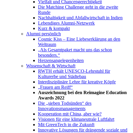
Vielfalt und Chancengerechtigkeit
Die Matching Challenge geht in die zweite
Runde
Nachhaltigkeit und Abfallwirtschaft in Indien
Lebendiges Alumni-Netzwerk
Kurz & kompakt
Alumni persönlich
Cosmic Kiss – Eine Liebeserklärung an den
Weltraum
„Als Gesamtpaket macht uns das schon
besonders.“
Herzensangelegenheiten
Wissenschaft & Wirtschaft
RWTH erhält UNESCO-Lehrstuhl für
Kulturerbe und Städtebau
Interdisziplinäre Lehre für kreative Köpfe
„Frauen am Reiff“
Auszeichnung bei den Reimagine Education
Awards 2022
Die „sieben Todsünden“ des
Innovationsmanagements
Kooperation mit China, aber wie?
Visionen für eine klimaneutrale Luftfahrt
Mit GreenTech in die Zukunft
Innovative Lösungen für drängende soziale und