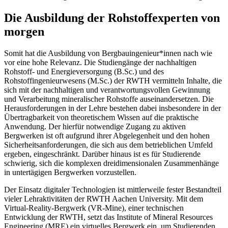
Die Ausbildung der Rohstoffexperten von
morgen
Somit hat die Ausbildung von Bergbauingenieur*innen nach wie
vor eine hohe Relevanz. Die Studiengänge der nachhaltigen
Rohstoff- und Energieversorgung (B.Sc.) und des
Rohstoffingenieurwesens (M.Sc.) der RWTH vermitteln Inhalte, die
sich mit der nachhaltigen und verantwortungsvollen Gewinnung
und Verarbeitung mineralischer Rohstoffe auseinandersetzen. Die
Herausforderungen in der Lehre bestehen dabei insbesondere in der
Übertragbarkeit von theoretischem Wissen auf die praktische
Anwendung. Der hierfür notwendige Zugang zu aktiven
Bergwerken ist oft aufgrund ihrer Abgelegenheit und den hohen
Sicherheitsanforderungen, die sich aus dem betrieblichen Umfeld
ergeben, eingeschränkt. Darüber hinaus ist es für Studierende
schwierig, sich die komplexen dreidimensionalen Zusammenhänge
in untertägigen Bergwerken vorzustellen.
Der Einsatz digitaler Technologien ist mittlerweile fester Bestandteil
vieler Lehraktivitäten der RWTH Aachen University. Mit dem
Virtual-Reality-Bergwerk (VR-Mine), einer technischen
Entwicklung der RWTH, setzt das Institute of Mineral Resources
Engineering (MRE) ein virtuelles Bergwerk ein, um Studierenden