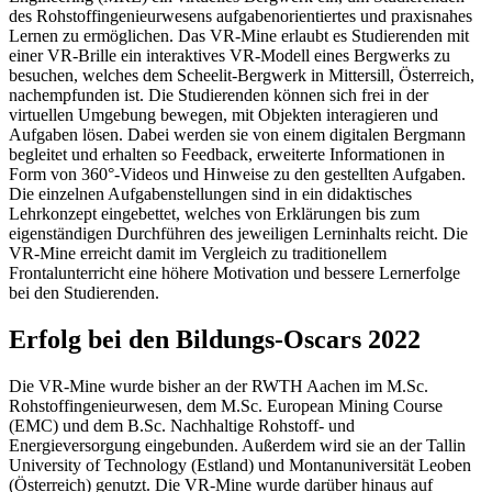
des Rohstoffingenieurwesens aufgabenorientiertes und praxisnahes
Lernen zu ermöglichen. Das VR-Mine erlaubt es Studierenden mit
einer VR-Brille ein interaktives VR-Modell eines Bergwerks zu
besuchen, welches dem Scheelit-Bergwerk in Mittersill, Österreich,
nachempfunden ist. Die Studierenden können sich frei in der
virtuellen Umgebung bewegen, mit Objekten interagieren und
Aufgaben lösen. Dabei werden sie von einem digitalen Bergmann
begleitet und erhalten so Feedback, erweiterte Informationen in
Form von 360°-Videos und Hinweise zu den gestellten Aufgaben.
Die einzelnen Aufgabenstellungen sind in ein didaktisches
Lehrkonzept eingebettet, welches von Erklärungen bis zum
eigenständigen Durchführen des jeweiligen Lerninhalts reicht. Die
VR-Mine erreicht damit im Vergleich zu traditionellem
Frontalunterricht eine höhere Motivation und bessere Lernerfolge
bei den Studierenden.
Erfolg bei den Bildungs-Oscars 2022
Die VR-Mine wurde bisher an der RWTH Aachen im M.Sc.
Rohstoffingenieurwesen, dem M.Sc. European Mining Course
(EMC) und dem B.Sc. Nachhaltige Rohstoff- und
Energieversorgung eingebunden. Außerdem wird sie an der Tallin
University of Technology (Estland) und Montanuniversität Leoben
(Österreich) genutzt. Die VR-Mine wurde darüber hinaus auf