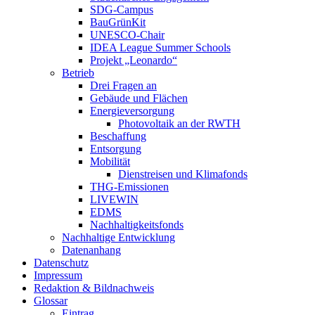
SDG-Campus
BauGrünKit
UNESCO-Chair
IDEA League Summer Schools
Projekt „Leonardo“
Betrieb
Drei Fragen an
Gebäude und Flächen
Energieversorgung
Photovoltaik an der RWTH
Beschaffung
Entsorgung
Mobilität
Dienstreisen und Klimafonds
THG-Emissionen
LIVEWIN
EDMS
Nachhaltigkeitsfonds
Nachhaltige Entwicklung
Datenanhang
Datenschutz
Impressum
Redaktion & Bildnachweis
Glossar
Eintrag